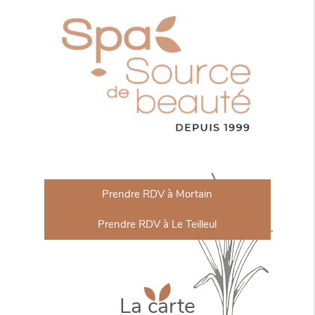
Prendre RDV à Mortain
Prendre RDV à Le Teilleul
La carte