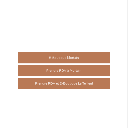
E-Boutique Mortain
Prendre RDV à Mortain
Prendre RDV et E-Boutique Le Teilleul