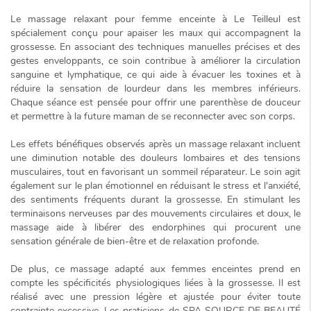
Le
massage relaxant pour femme enceinte à Le Teilleul
est
spécialement conçu pour apaiser les maux qui accompagnent la
grossesse. En associant des techniques manuelles précises et des
gestes enveloppants, ce soin contribue à améliorer la circulation
sanguine et lymphatique, ce qui aide à évacuer les toxines et à
réduire la sensation de lourdeur dans les membres inférieurs.
Chaque séance est pensée pour offrir une
parenthèse de douceur
et permettre à la future maman de se reconnecter avec son corps.
Les effets bénéfiques observés après un massage relaxant incluent
une diminution notable des douleurs lombaires et des tensions
musculaires, tout en favorisant un sommeil réparateur. Le soin agit
également sur le plan émotionnel en réduisant le stress et l'anxiété,
des sentiments fréquents durant la grossesse. En stimulant les
terminaisons nerveuses par des mouvements circulaires et doux, le
massage aide à libérer des endorphines qui procurent une
sensation générale de bien-être et de
relaxation profonde
.
De plus, ce massage adapté aux femmes enceintes prend en
compte les spécificités physiologiques liées à la grossesse. Il est
réalisé avec une pression légère et ajustée pour éviter toute
contrainte excessive. Les praticiens de SPA SOURCE DE BEAUTÉ