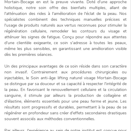
Mortain-Bocage
en est la preuve vivante. Doté d'une approche
holistique, notre soin offre des bienfaits multiples, allant de
l'atténuation des rides à l'amélioration de l'éclat de la peau. Nos
spécialistes combinent des techniques manuelles précises et
l'usage de produits naturels aux vertus reconnues pour stimuler la
régénération cellulaire, remodeler les contours du visage et
atténuer les signes de fatigue. Conçu pour répondre aux attentes
d'une clientèle exigeante, ce soin s'adresse à
toutes les peaux
,
même les plus sensibles, en garantissant une amélioration visible
dès les premières séances.
Un des principaux avantages de ce soin réside dans son caractère
non invasif
. Contrairement aux procédures chirurgicales ou
injectables, le
Soin anti-âge lifting naturel visage Mortain-Bocage
se distingue par sa douceur et sa capacité à respecter l'intégrité de
la peau. En favorisant le renouvellement cellulaire et la circulation
sanguine, il stimule par ailleurs la production de
collagène et
d'élastine
, éléments essentiels pour une peau ferme et jeune. Les
résultats sont progressifs et durables, permettant à la peau de se
régénérer en profondeur sans créer d'effets secondaires drastiques
souvent associés aux méthodes conventionnelles.
Par ailleurs, l'expérience au sein de notre institut est conçue pour