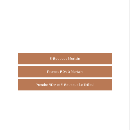
E-Boutique Mortain
Prendre RDV à Mortain
Prendre RDV et E-Boutique Le Teilleul