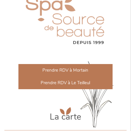
Prendre RDV à Mortain
Prendre RDV à Le Teilleul
La carte